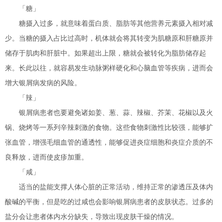
「糖」
糖摄入过多，就意味着蛋白质、脂肪等其他营养元素摄入相对减
少。当糖的摄入占比过高时，机体就会将其转变为肌糖原和肝糖原并
储存于肌肉和肝脏中。如果超出上限，糖就会被转化为脂肪储存起
来。长此以往，就容易发生动脉粥样硬化和心脑血管等疾病，进而会
增大银屑病发病的风险。
「辣」
银屑病患者也要避免诸如姜、葱、蒜、辣椒、芥茉、花椒以及火
锅、烧烤等一系列辛辣刺激的食物。这些食物刺激性比较强，能够扩
张血管，增强毛细血管的通透性，能够促进炎症细胞和炎症介质的不
良释放，进而使皮疹加重。
「咸」
适当的盐能支撑人体心脏的正常活动，维持正常的渗透压及体内
酸碱的平衡，但是吃的过咸也会影响银屑病患者的皮肤状态。过多的
盐分会让患者体内水分缺失，导致出现皮肤干燥的情况。