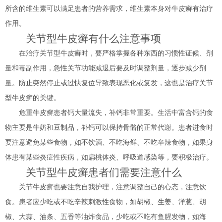
所含的维生素可以满足患者的营养需求，维生素本身对牛皮癣有治疗
作用。
关节型牛皮癣有什么注意事项
在治疗关节型牛皮癣时，要严格掌握各种东西的习惯性证候、剂
量和毒副作用，急性关节功能减退后要及时调整剂量，逐步减少剂
量。防止突然停止或过快复位导致表现恶化或复发，这也是治疗关节
型牛皮癣的关键。
危重牛皮癣患者钙大量流失，补钙非常重要。生活中富含钙的食
物主要是牛奶和豆制品，补钙可以保持骨骼的正常代谢。患者进食时
要注意避免某些食物，如不饮酒、不吃海鲜、不吃辛辣食物，如果身
体患有某些炎症性疾病，如扁桃体炎、呼吸道感染等，要积极治疗。
关节型牛皮癣患者们需要注意什么
关节牛皮癣也要注意自我护理，注意调整自己的心态，注意饮
食。患者应少吃或不吃辛辣刺激性食物，如胡椒、生姜、洋葱、胡
椒、大蒜、油条、五香等油炸食品，少吃或不吃有鱼腥发物，如海