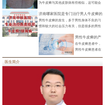
为牛皮癣与其他皮肤病有些相似，这可能会
导致人们在治疗过程中使用错误的药物，而
济南哪家医院是专门治疗男人牛皮癣的
没有取得良好的效果。 济南......
[详细]
男性牛皮癣的发生，多于男性身体不良的习
惯和较大的社会压力有关，但是很多的男性
对于牛皮癣这种病情是讳莫如深的，希望自
男性牛皮癣的产
己的隐私得到保护。那么济南......
[详细]
在牛皮癣患者中，
生因素分析
男性牛皮癣患者在
数量上要多于女
性。牛皮癣的产生
医生简介
可能由很多因素共
同导致，那么男性
牛皮癣患者数量众
多，除了这些因素
外，还有什么
特......
[详细]