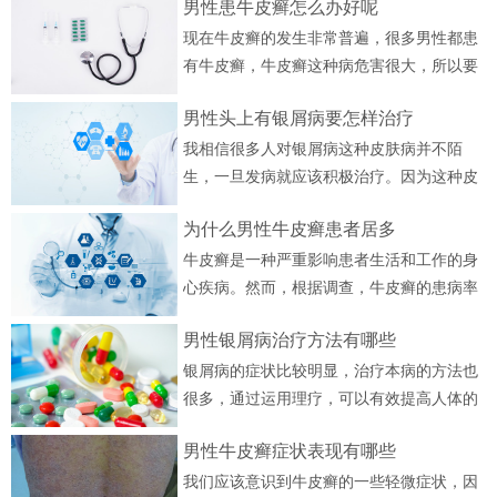
男性患牛皮癣怎么办好呢
病率非常普遍，并不局限于某......
节奏，坚持起来难
[详细]
现在牛皮癣的发生非常普遍，很多男性都患
度很高。济南......
有牛皮癣，牛皮癣这种病危害很大，所以要
[详细]
及时治疗。牛皮癣的病情非常严重，这种病
男性头上有银屑病要怎样治疗
的治疗并不是那么容易。牛皮......
[详细]
我相信很多人对银屑病这种皮肤病并不陌
生，一旦发病就应该积极治疗。因为这种皮
肤病非常顽固，如果得不到很好的缓解和控
为什么男性牛皮癣患者居多
制，很容易从局部发展到全身。......
[详细]
牛皮癣是一种严重影响患者生活和工作的身
心疾病。然而，根据调查，牛皮癣的患病率
越来越高，男性患者大多是年轻人或老年
男性银屑病治疗方法有哪些
人。 济南牛皮癣医院表示，由......
[详细]
银屑病的症状比较明显，治疗本病的方法也
很多，通过运用理疗，可以有效提高人体的
抗病能力，平时更注重休息，也可以选择中
男性牛皮癣症状表现有哪些
西医结合来缓解病情。 济南......
[详细]
我们应该意识到牛皮癣的一些轻微症状，因