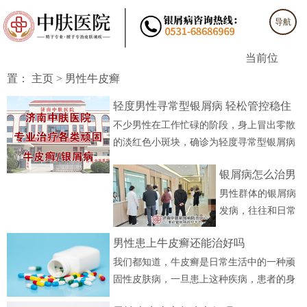
导航
当前位
置：
主页
>
男性牛皮癣
轻度男性寻常型银屑病 轻松管控稳住
不少男性在工作忙碌的阶段，身上冒出零散
日常状...
的淡红色小斑块，确诊为轻度寻常型银屑病
后，总担心症状会快速扩散，打乱原本的工
银屑病怎么治男
作和生活节奏。济南中肤医院......
[详细]
男性群体的银屑病
性 适配男性生活
发病，往往和日常
习惯的专属...
的工作应酬、作息
男性患上牛皮癣还能治好吗
习惯、运动强度高
我们都知道，牛皮癣是日常生活中的一种顽
度相关，很多通用
固性皮肤病，一旦患上这种疾病，患者的身
的调理思路很难贴
体和心理都会受到极大的折磨。牛皮癣的发
合男性的实际生活